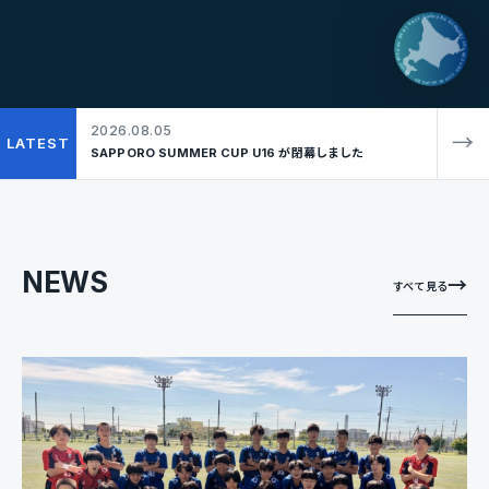
SAPPORO SUMMER CUP - MIZUNO CUP IN SAPPORO - SUPPORTED BY BOAT RACE -
2026.08.05
→
LATEST
SAPPORO SUMMER CUP U16 が閉幕しました
NEWS
→
すべて見る