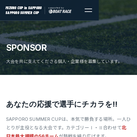
MIZUNO CUP
in SAPPORO
supported by
SAPPORO SUMMER CUP
SPONSOR
大会を共に支えてくださる個人・企業様を募集しています。
あなたの応援で選手にチカラを!!
SAPPORO SUMMER CUPは、本気で勝負する場所。一人ひ
とりが主役となる大会です。カテゴリーⅠ・Ⅱ合わせて
北
日本最大規模の56チーム
が熱戦を繰り広げます。